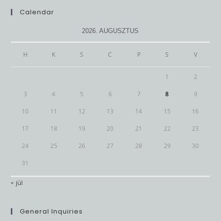
clo
Calendar
th
se
2026. AUGUSZTUS
pan
H
K
S
C
P
S
V
1
2
3
4
5
6
7
8
9
10
11
12
13
14
15
16
17
18
19
20
21
22
23
24
25
26
27
28
29
30
31
« júl
General Inquiries