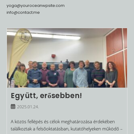
yoga@youroceanwpsite.com
info@contact.me
Együtt, erősebben!
Post
2025.01.24.
published:
A közös fellépés és célok meghatározása érdekében
találkoztak a felsőoktatásban, kutatóhelyeken működő –