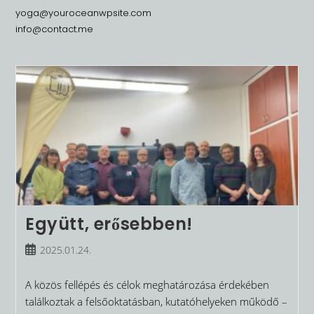
yoga@youroceanwpsite.com
info@contact.me
Együtt, erősebben!
Post
2025.01.24.
published:
A közös fellépés és célok meghatározása érdekében
találkoztak a felsőoktatásban, kutatóhelyeken működő –