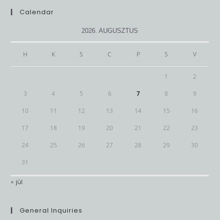
clo
Calendar
th
se
2026. AUGUSZTUS
pan
H
K
S
C
P
S
V
1
2
3
4
5
6
7
8
9
10
11
12
13
14
15
16
17
18
19
20
21
22
23
24
25
26
27
28
29
30
31
« júl
General Inquiries