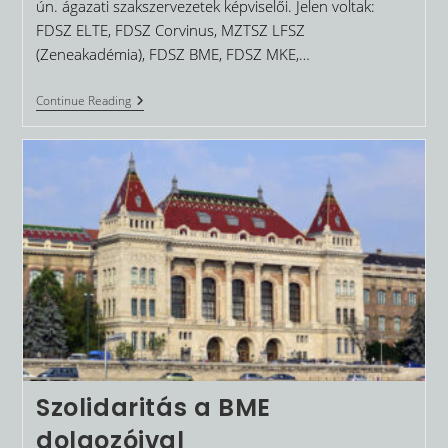
ún. ágazati szakszervezetek képviselői. Jelen voltak:
FDSZ ELTE, FDSZ Corvinus, MZTSZ LFSZ
(Zeneakadémia), FDSZ BME, FDSZ MKE,…
Együtt,
Continue Reading
Erősebben!
Szolidaritás a BME
dolgozóival