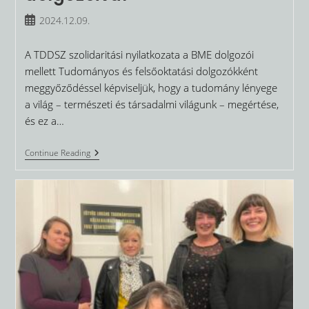
Post
2024.12.09.
published:
A TDDSZ szolidaritási nyilatkozata a BME dolgozói
mellett Tudományos és felsőoktatási dolgozókként
meggyőződéssel képviseljük, hogy a tudomány lényege
a világ – természeti és társadalmi világunk – megértése,
és ez a…
Szolidaritás
Continue Reading
A
BME
Dolgozóival